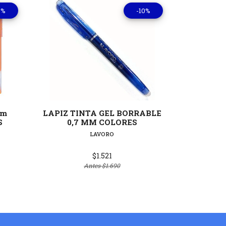
0%
-10%
lles
Ver detalles
mm
LAPIZ TINTA GEL BORRABLE
LAPIZ
S
0,7 MM COLORES
DIFE
LAVORO
$1.521
Antes
$1.690