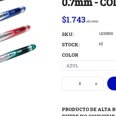
0.7mm - CO
$1.743
($2.490)
SKU:
1430800
STOCK:
65
COLOR
-
+
PRODUCTO DE ALTA R