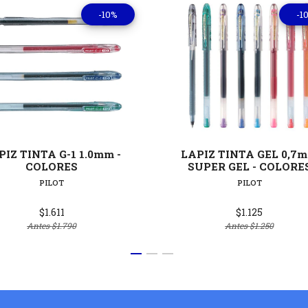
-10%
-1
Ver detalles
Ver deta
PIZ TINTA G-1 1.0mm -
LAPIZ TINTA GEL 0,7
COLORES
SUPER GEL - COLORE
PILOT
PILOT
$1.611
$1.125
Antes
$1.790
Antes
$1.250