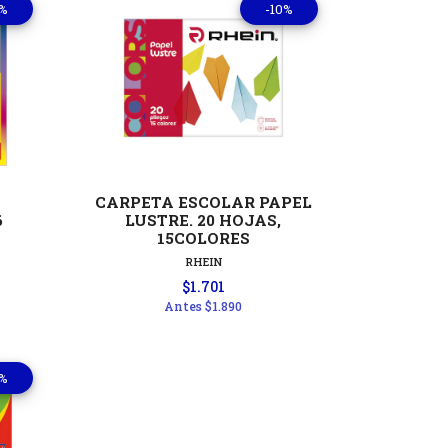
0%
-10%
les
Ver detalles
CARPETA ESCOLAR PAPEL
6
LUSTRE. 20 HOJAS,
15COLORES
RHEIN
$1.701
Antes
$1.890
0%