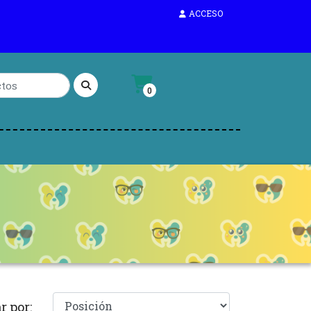
ACCESO
0
r por: