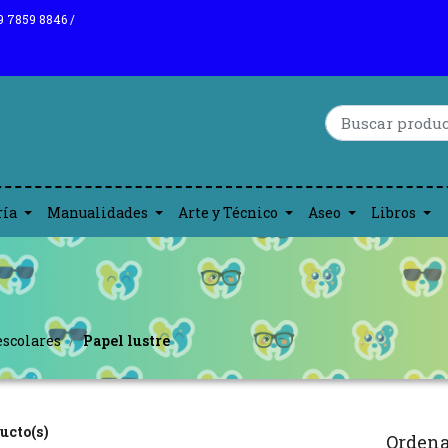
9 7859 8846 /
ría
Manualidades
Arte y Técnico
Aseo
Libros
escolares
Papel lustre
ucto(s)
Ordena