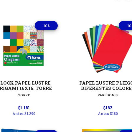
-10%
-1
Ver detalles
Ver detal
BLOCK PAPEL LUSTRE
PAPEL LUSTRE PLIEGO
RIGAMI 16X16. TORRE
DIFERENTES COLORE
TORRE
PAREDONES
$1.161
$162
Antes
$1.290
Antes
$180