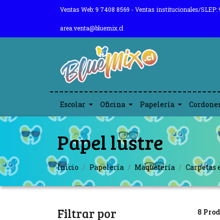
Ventas Web: 9 7408 8569 - Ventas institucionales/SLEP: 
area.venta@bluemix.cl
Escolar
Oficina
Papelería
Cordone
Papel lustre
Inicio
Papelería
Maquetería
Carpetas 
Filtrar por
8 Prod