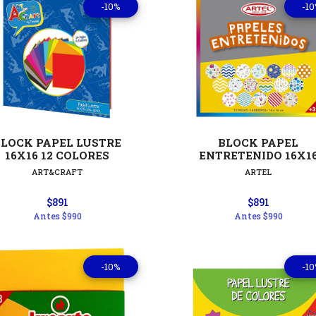
-10%
-1
Ver detalles
Ver detal
BLOCK PAPEL LUSTRE
BLOCK PAPEL
16X16 12 COLORES
ENTRETENIDO 16X1
ART&CRAFT
ARTEL
$891
$891
Antes
$990
Antes
$990
-10%
-1