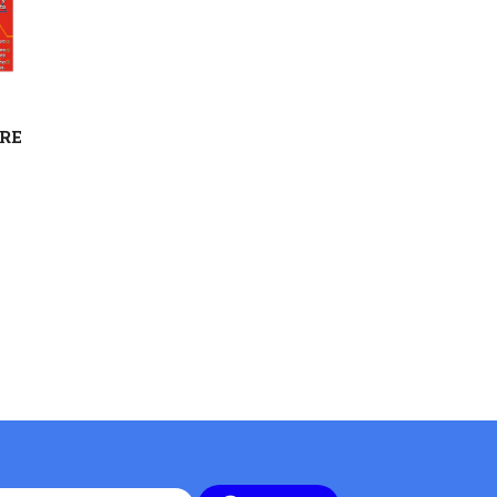
les
TRE