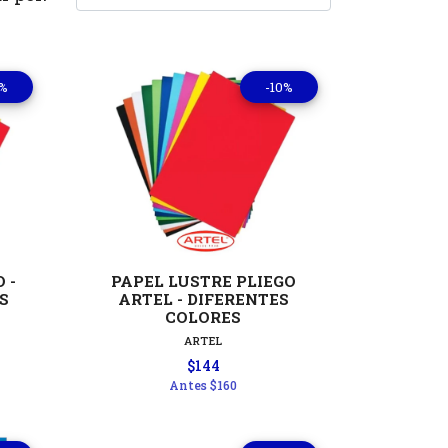
0%
-10%
les
Ver detalles
 -
PAPEL LUSTRE PLIEGO
S
ARTEL - DIFERENTES
COLORES
ARTEL
$144
Antes
$160