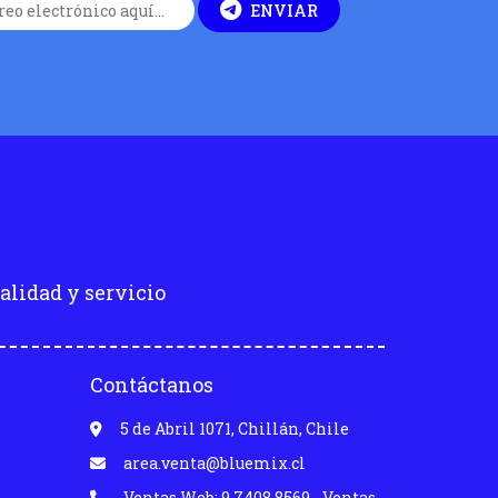
ENVIAR
alidad y servicio
Contáctanos
5 de Abril 1071, Chillán, Chile
area.venta@bluemix.cl
Ventas Web: 9 7408 8569 - Ventas