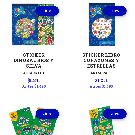
-10%
-10%
STICKER
STICKER LIBRO
DINOSAURIOS Y
CORAZONES Y
SELVA
ESTRELLAS
ART&CRAFT
ART&CRAFT
$1.341
$1.251
Antes
$1.490
Antes
$1.390
-10%
-10%