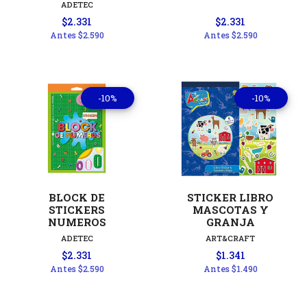
ADETEC
$2.331
$2.331
Antes
$2.590
Antes
$2.590
-10%
-10%
BLOCK DE
STICKER LIBRO
STICKERS
MASCOTAS Y
NUMEROS
GRANJA
ADETEC
ART&CRAFT
$2.331
$1.341
Antes
$2.590
Antes
$1.490