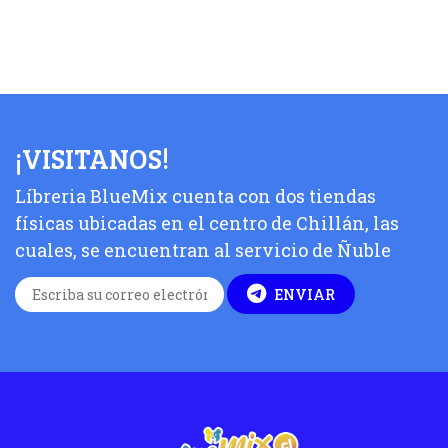
¡VISITANOS!
Líbreria BlueMix cuenta con dos tiendas
físicas ubicadas en el centro de Chillán, las
cuales, se encuentran al servicio de Ñuble
ENVIAR