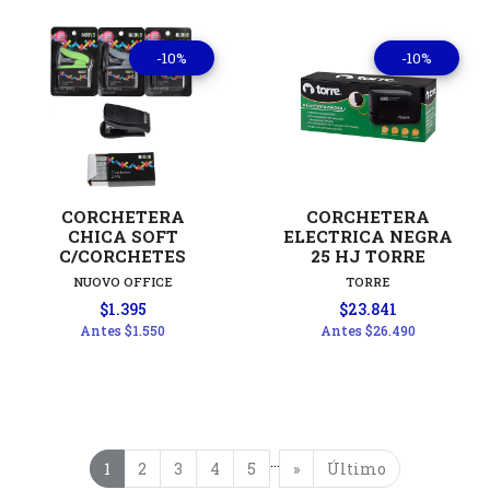
-10%
-10%
CORCHETERA
CORCHETERA
CHICA SOFT
ELECTRICA NEGRA
C/CORCHETES
25 HJ TORRE
NUOVO OFFICE
TORRE
$1.395
$23.841
Antes
$1.550
Antes
$26.490
...
1
2
3
4
5
»
Último