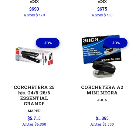
ADIX
ADIX
$693
$675
Antes
$770
Antes
$750
-10%
-10%
CORCHETERA 25
CORCHETERA A2
hjs.-24/6-26/6
MINI NEGRA
ESSENTIAL
AUCA
GRANDE
MAPED
$5.715
$1.395
Antes
$6.350
Antes
$1.550