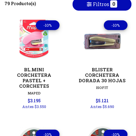
79 Producto(s)
0
Filtros
-10%
-10%
BL.MINI
BLISTER
CORCHETERA
CORCHETERA
PASTEL +
DORADA 30 HOJAS
CORCHETES
ISOFIT
MAPED
$3.195
$5.121
Antes
$3.550
Antes
$5.690
-10%
-10%