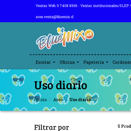
Ventas Web: 9 7408 8569 - Ventas institucionales/SLEP: 
area.venta@bluemix.cl
Escolar
Oficina
Papelería
Cordone
Uso diario
Inicio
Aseo
Uso diario
Filtrar por
5 Prod