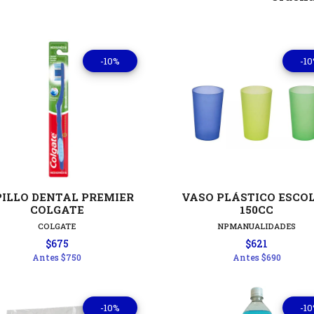
-10%
-1
Ver detalles
Ver detal
PILLO DENTAL PREMIER
VASO PLÁSTICO ESCO
COLGATE
150CC
COLGATE
NPMANUALIDADES
$675
$621
Antes
$750
Antes
$690
-10%
-1