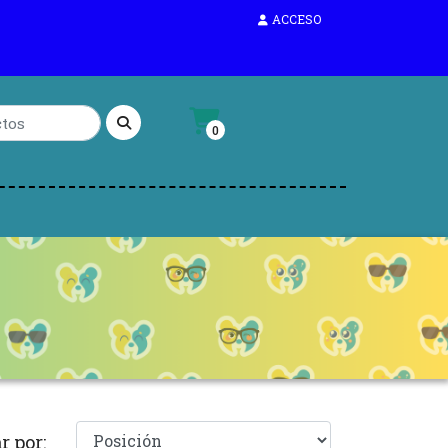
ACCESO
0
r por: