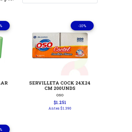
0%
-10%
les
Ver detalles
LAR
SERVILLETA COCK 24X24
CM 200UNDS
OSO
$1.251
Antes
$1.390
0%