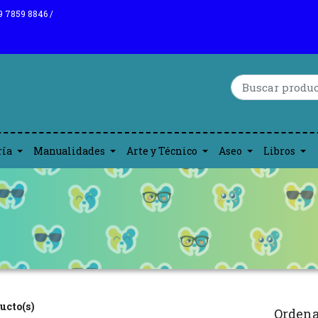
9 7859 8846 /
ría
Manualidades
Arte y Técnico
Aseo
Libros
ucto(s)
Ordena