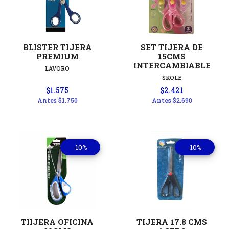
BLISTER TIJERA
SET TIJERA DE
PREMIUM
15CMS
INTERCAMBIABLE
LAVORO
SKOLE
$1.575
$2.421
Antes
$1.750
Antes
$2.690
-10%
-10%
TIIJERA OFICINA
TIJERA 17.8 CMS