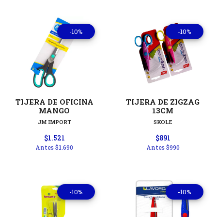
-10%
-10%
TIJERA DE OFICINA
TIJERA DE ZIGZAG
MANGO
13CM
JM IMPORT
SKOLE
$1.521
$891
Antes
$1.690
Antes
$990
-10%
-10%