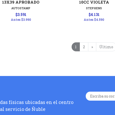
13X39 APROBADO
10CC VIOLETA
AUTOSTAMP
STEPHENS
$3.591
$4.131
Antes
$3.990
Antes
$4.590
1
2
»
Último
as físicas ubicadas en el centro
 al servicio de Ñuble