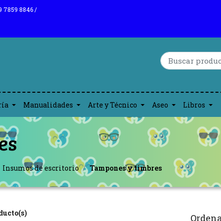
9 7859 8846 /
ría
Manualidades
Arte y Técnico
Aseo
Libros
es
Insumos de escritorio
Tampones y timbres
ducto(s)
Ordena