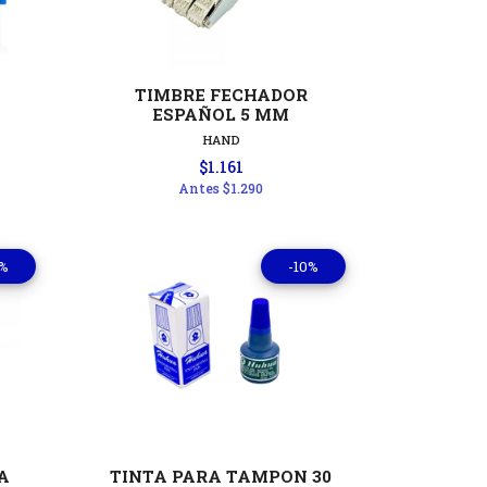
les
Ver detalles
TIMBRE FECHADOR
ESPAÑOL 5 MM
HAND
$1.161
Antes
$1.290
0%
-10%
les
Ver detalles
A
TINTA PARA TAMPON 30