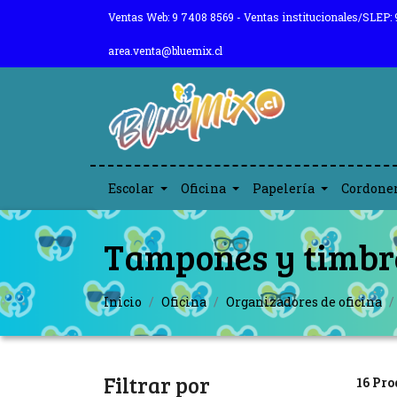
Ventas Web: 9 7408 8569 - Ventas institucionales/SLEP: 
area.venta@bluemix.cl
Escolar
Oficina
Papelería
Cordone
Tampones y timbr
Inicio
Oficina
Organizadores de oficina
Filtrar por
16 Pro