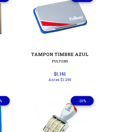
les
Ver detalles
TAMPON TIMBRE AZUL
FULTONS
$1.161
Antes
$1.290
0%
-10%