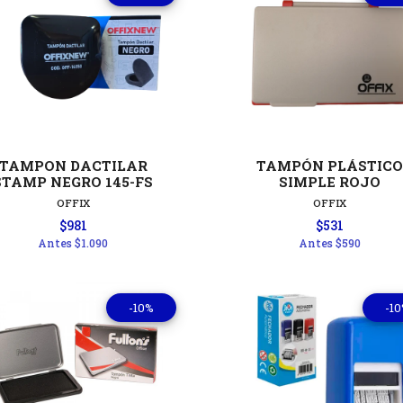
Ver detalles
Ver detal
TAMPON DACTILAR
TAMPÓN PLÁSTICO
STAMP NEGRO 145-FS
SIMPLE ROJO
OFFIX
OFFIX
$981
$531
Antes
$1.090
Antes
$590
-10%
-1