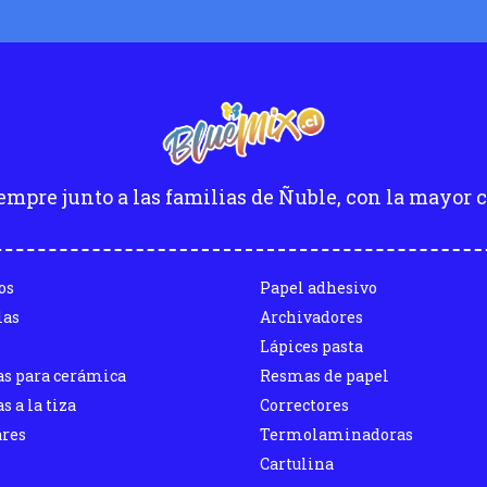
empre junto a las familias de Ñuble, con la mayor c
os
Papel adhesivo
las
Archivadores
Lápices pasta
as para cerámica
Resmas de papel
s a la tiza
Correctores
ares
Termolaminadoras
Cartulina