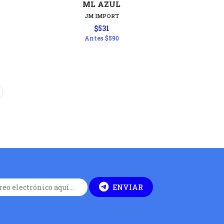
ML AZUL
JM IMPORT
$531
Antes
$590
ENVIAR