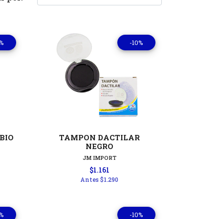
0%
-10%
les
Ver detalles
BIO
TAMPON DACTILAR
NEGRO
JM IMPORT
$1.161
Antes
$1.290
0%
-10%