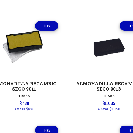
-10%
-1
Ver detalles
Ver detal
MOHADILLA RECAMBIO
ALMOHADILLA RECAM
SECO 9011
SECO 9013
TRAXX
TRAXX
$738
$1.035
Antes
$820
Antes
$1.150
-10%
-1