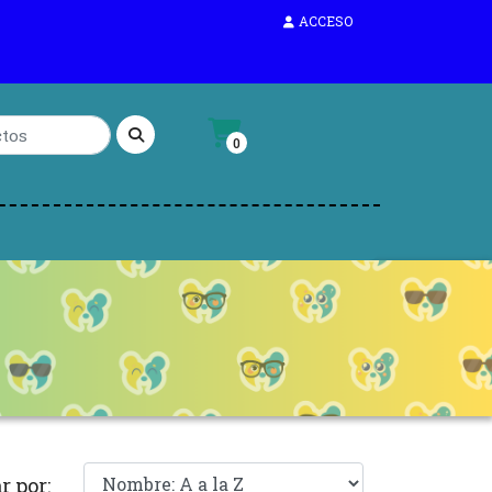
ACCESO
0
r por: