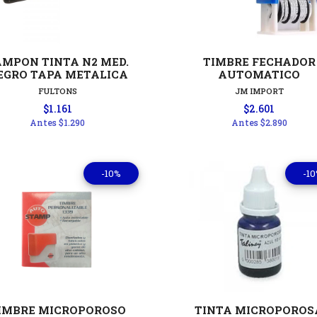
Ver detalles
Ver detal
AMPON TINTA N2 MED.
TIMBRE FECHADOR
EGRO TAPA METALICA
AUTOMATICO
FULTONS
JM IMPORT
$1.161
$2.601
Antes
$1.290
Antes
$2.890
-10%
-1
Ver detalles
Ver detal
IMBRE MICROPOROSO
TINTA MICROPOROS