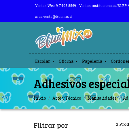
Ventas Web: 9 7408 8569 - Ventas institucionales/SLEP: 
area.venta@bluemix.cl
Escolar
Oficina
Papelería
Cordone
Adhesivos especia
Inicio
Arte y Técnico
Manualidades
Ad
Filtrar por
2 Prod