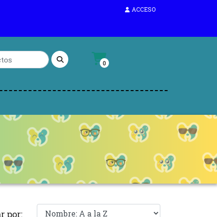
ACCESO
0
r por: