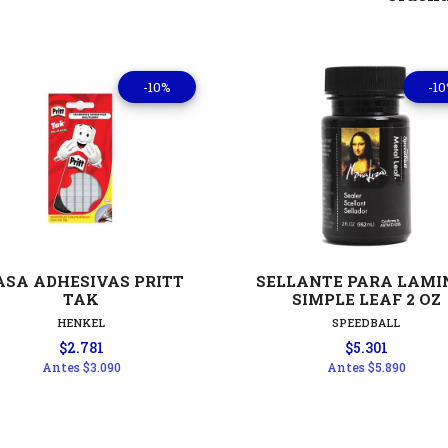
-10%
-1
Ver detalles
Ver detal
SA ADHESIVAS PRITT
SELLANTE PARA LAMI
TAK
SIMPLE LEAF 2 OZ
HENKEL
SPEEDBALL
$2.781
$5.301
Antes
$3.090
Antes
$5.890