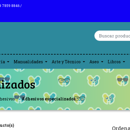
9 7859 8846 /
ría
Manualidades
Arte y Técnico
Aseo
Libros
lizados
hesivos
Adhesivos especializados
ucto(s)
Ordena