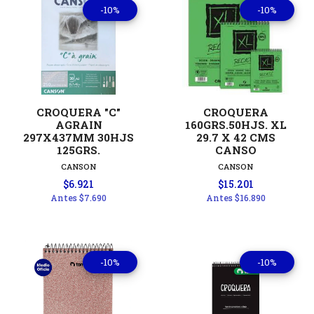
-10%
-10%
CROQUERA "C"
CROQUERA
AGRAIN
160GRS.50HJS. XL
297X437MM 30HJS
29.7 X 42 CMS
125GRS.
CANSO
CANSON
CANSON
$6.921
$15.201
Antes
$7.690
Antes
$16.890
-10%
-10%