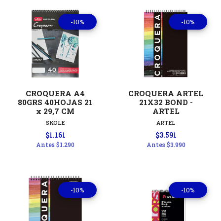
-10%
-10%
CROQUERA A4
CROQUERA ARTEL
80GRS 40HOJAS 21
21X32 BOND -
x 29,7 CM
ARTEL
SKOLE
ARTEL
$1.161
$3.591
Antes
$1.290
Antes
$3.990
-10%
-10%