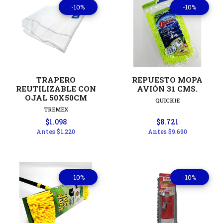
-10%
-10%
TRAPERO
REPUESTO MOPA
REUTILIZABLE CON
AVIÓN 31 CMS.
OJAL 50X50CM
QUICKIE
TREMEX
$1.098
$8.721
Antes
$1.220
Antes
$9.690
-10%
-10%