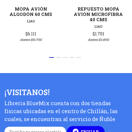
MOPA AVIÓN
REPUESTO MOPA
ALGODÓN 60 CMS
AVIÓN MICROFIBRA
40 CMS
LIAO
LIAO
$6.111
$1.701
Antes
$6.790
Antes
$1.890
¡VISITANOS!
Líbreria BlueMix cuenta con dos tiendas
físicas ubicadas en el centro de Chillán, las
cuales, se encuentran al servicio de Ñuble
ENVIAR