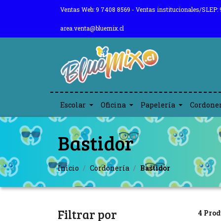
Ventas Web: 9 7408 8569 - Ventas institucionales/SLEP: 
area.venta@bluemix.cl
Escolar
Oficina
Papelería
Cordone
Bastidor
Inicio
Cordonería
Bastidor
Filtrar por
4 Prod