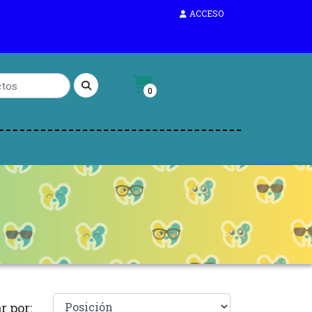
ACCESO
0
r por: