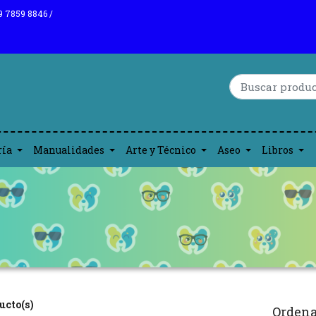
9 7859 8846 /
ría
Manualidades
Arte y Técnico
Aseo
Libros
ucto(s)
Ordena