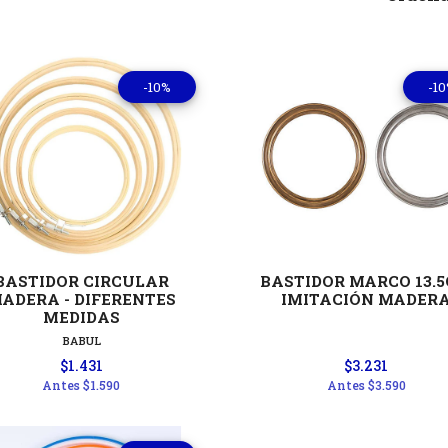
-10%
-1
Ver detalles
Ver detal
BASTIDOR CIRCULAR
BASTIDOR MARCO 13.
ADERA - DIFERENTES
IMITACIÓN MADER
MEDIDAS
BABUL
$1.431
$3.231
Antes
$1.590
Antes
$3.590