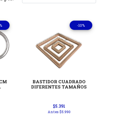
0%
-10%
les
Ver detalles
5CM
BASTIDOR CUADRADO
A
DIFERENTES TAMAÑOS
$5.391
Antes
$5.990