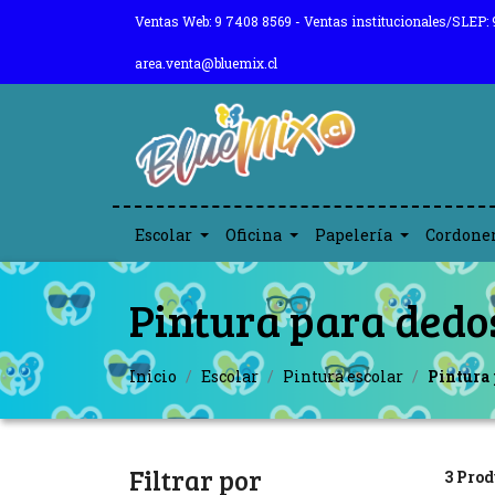
Ventas Web: 9 7408 8569 - Ventas institucionales/SLEP: 
area.venta@bluemix.cl
Escolar
Oficina
Papelería
Cordone
Pintura para dedo
Inicio
Escolar
Pintura escolar
Pintura 
Filtrar por
3 Prod