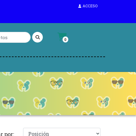
ACCESO
0
r por: