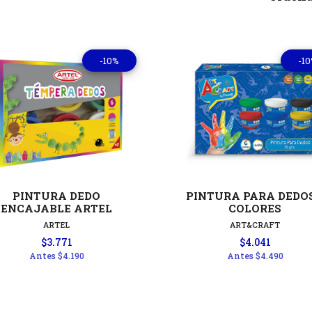
-10%
-1
Ver detalles
Ver detal
PINTURA DEDO
PINTURA PARA DEDOS
ENCAJABLE ARTEL
COLORES
ARTEL
ART&CRAFT
$3.771
$4.041
Antes
$4.190
Antes
$4.490