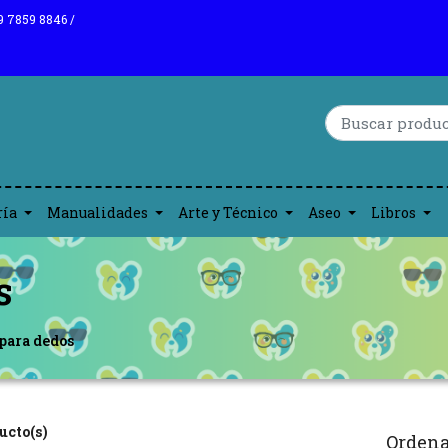
9 7859 8846 /
ría
Manualidades
Arte y Técnico
Aseo
Libros
s
para dedos
ucto(s)
Ordena