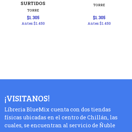
SURTIDOS
TORRE
TORRE
$1.305
$1.305
Antes
$1.450
Antes
$1.450
¡VISITANOS!
Líbreria BlueMix cuenta con dos tiendas
físicas ubicadas en el centro de Chillán, las
cuales, se encuentran al servicio de Ñuble