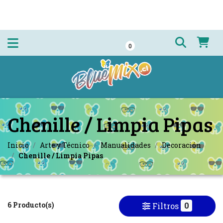
0
Chenille / Limpia Pipas
Inicio
Arte y Técnico
Manualidades
Decoración
Chenille / Limpia Pipas
6 Producto(s)
0
Filtros