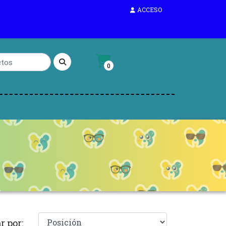
ACCESO
0
r por: