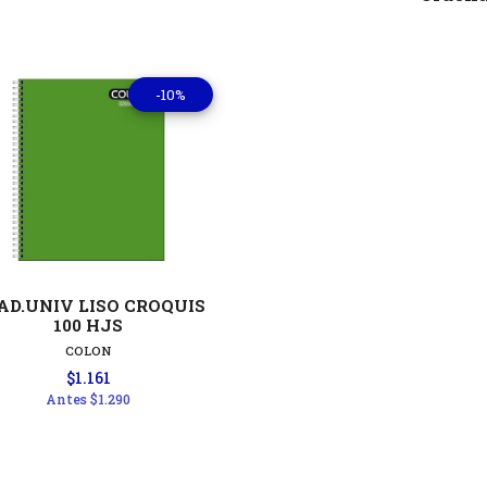
-10%
Ver detalles
AD.UNIV LISO CROQUIS
100 HJS
COLON
$1.161
Antes
$1.290