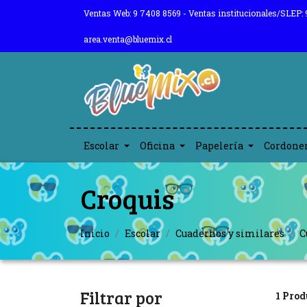
Ventas Web: 9 7408 8569 - Ventas institucionales/SLEP: 
area.venta@bluemix.cl
Escolar
Oficina
Papelería
Cordone
Croquis
Inicio
Escolar
Cuadernos y similares
C
Filtrar por
1 Prod