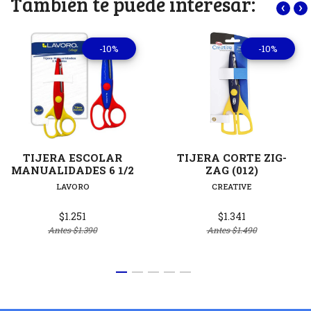
También te puede interesar:
‹
›
-10%
-10%
TIJERA ESCOLAR
TIJERA CORTE ZIG-
MANUALIDADES 6 1/2
ZAG (012)
LAVORO
CREATIVE
$1.251
$1.341
Antes
$1.390
Antes
$1.490