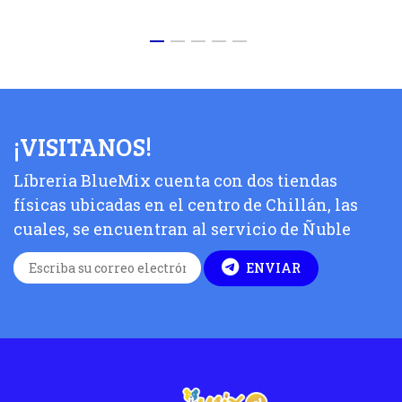
¡VISITANOS!
Líbreria BlueMix cuenta con dos tiendas
físicas ubicadas en el centro de Chillán, las
cuales, se encuentran al servicio de Ñuble
ENVIAR