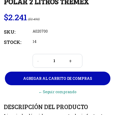
POLAR 2 LITROS TREMEX
$2.241
($2.490)
SKU:
A020700
STOCK:
14
-
+
← Seguir comprando
DESCRIPCIÓN DEL PRODUCTO