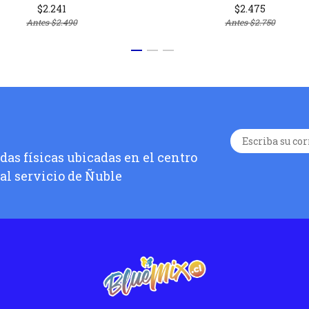
$2.241
$2.475
Antes
$2.490
Antes
$2.750
as físicas ubicadas en el centro
 al servicio de Ñuble