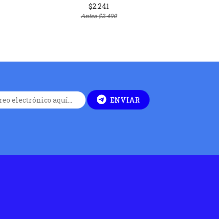
$2.241
Antes
$2.490
ENVIAR