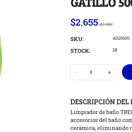
GATILLO 5
$2.655
($2.950)
SKU:
A020600
STOCK:
28
-
+
DESCRIPCIÓN DEL
Limpiador de baño TREM
accesorios del baño como
cerámica, eliminando r