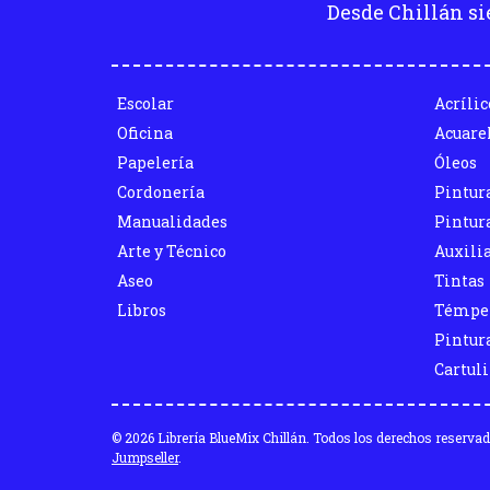
Desde Chillán si
Escolar
Acrílic
Oficina
Acuare
Papelería
Óleos
Cordonería
Pintur
Manualidades
Pintura
Arte y Técnico
Auxili
Aseo
Tintas
Libros
Témpe
Pintura
Cartul
© 2026 Librería BlueMix Chillán. Todos los derechos reserva
Jumpseller
.