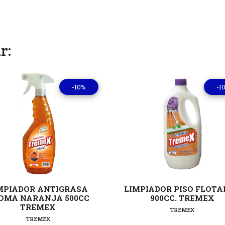
r:
-10%
-1
Ver detalles
Ver deta
MPIADOR ANTIGRASA
LIMPIADOR PISO FLOT
OMA NARANJA 500CC
900CC. TREMEX
TREMEX
TREMEX
TREMEX