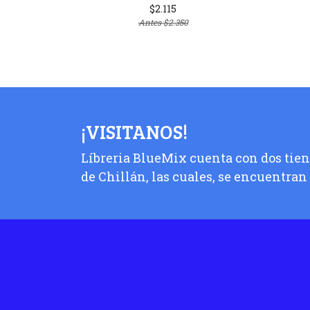
$2.115
Antes
$2.350
¡VISITANOS!
Líbreria BlueMix cuenta con dos tiend
de Chillán, las cuales, se encuentran