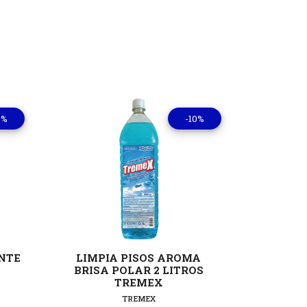
0%
-10%
lles
Ver detalles
ANTE
LIMPIA PISOS AROMA
LAV
BRISA POLAR 2 LITROS
TRAD
TREMEX
TREMEX