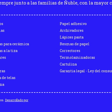
empre junto a las familias de Ñuble, con la mayor c
os
Papel adhesivo
las
Archivadores
Lápices pasta
as para cerámica
Resmas de papel
s a la tiza
Correctores
ares
Termolaminadoras
Cartulina
ras
Garantia legal - Ley del cons
 de telas
ina
dos.
Desarrollado por