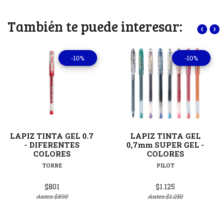
También te puede interesar:
‹
›
-10%
-10%
LAPIZ TINTA GEL 0.7
LAPIZ TINTA GEL
- DIFERENTES
0,7mm SUPER GEL -
COLORES
COLORES
TORRE
PILOT
$801
$1.125
Antes
$890
Antes
$1.250