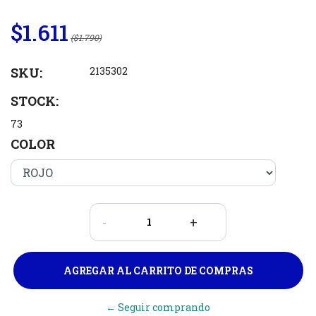
$1.611
($1.790)
SKU:
2135302
STOCK:
73
COLOR
-
+
← Seguir comprando