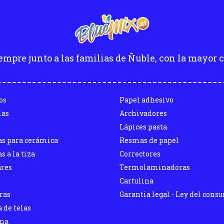
empre junto a las familias de Ñuble, con la mayor c
os
Papel adhesivo
las
Archivadores
Lápices pasta
as para cerámica
Resmas de papel
s a la tiza
Correctores
ares
Termolaminadoras
Cartulina
ras
Garantia legal - Ley del cons
 de telas
ina