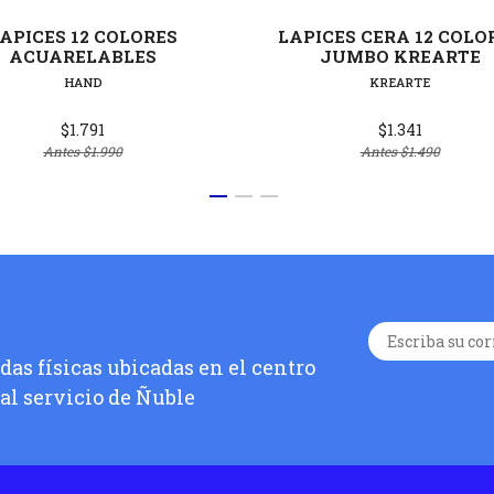
APICES 12 COLORES
LAPICES CERA 12 COLO
ACUARELABLES
JUMBO KREARTE
HAND
KREARTE
$1.791
$1.341
Antes
$1.990
Antes
$1.490
as físicas ubicadas en el centro
 al servicio de Ñuble