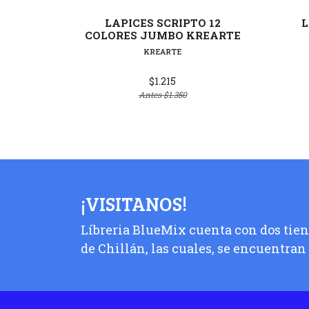
LAPICES SCRIPTO 12
L
COLORES JUMBO KREARTE
KREARTE
$1.215
Antes
$1.350
¡VISITANOS!
Líbreria BlueMix cuenta con dos tiend
de Chillán, las cuales, se encuentran