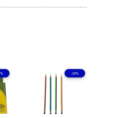
0%
-10%
lles
Ver detalles