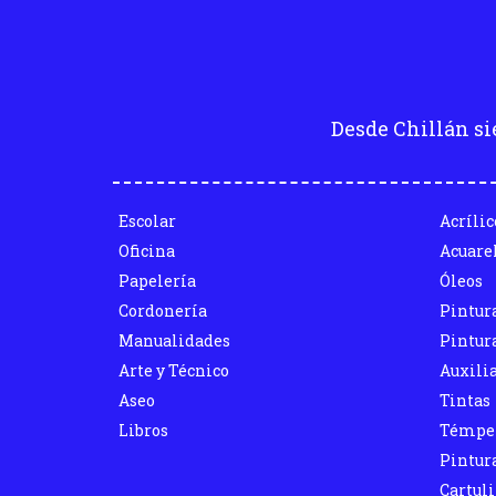
Desde Chillán si
Escolar
Acrílic
Oficina
Acuare
Papelería
Óleos
Cordonería
Pintur
Manualidades
Pintura
Arte y Técnico
Auxili
Aseo
Tintas
Libros
Témpe
Pintura
Cartul