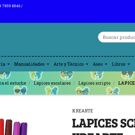
9 7859 8846 /
ría
Manualidades
Arte y Técnico
Aseo
Libros
ra el estuche
Lápices escolares
Lápices scripto
LAPICE
KREARTE
LAPICES SC