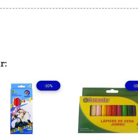
r:
-10%
-1
Ver detalles
Ver deta