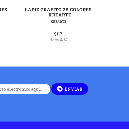
RES
LAPIZ GRAFITO 2B COLORES
LAPI
- KREARTE
KREARTE
$117
Antes
$130
ENVIAR