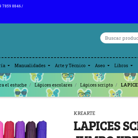
9 7859 8846 /
ría
Manualidades
Arte y Técnico
Aseo
Libros
ra el estuche
Lápices escolares
Lápices scripto
LAPICE
KREARTE
LAPICES SC