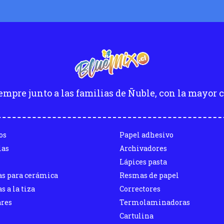
empre junto a las familias de Ñuble, con la mayor c
os
Papel adhesivo
las
Archivadores
Lápices pasta
as para cerámica
Resmas de papel
s a la tiza
Correctores
ares
Termolaminadoras
Cartulina