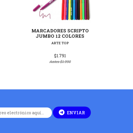
lles
Ver detalles
S
MARCADORES SCRIPTO
LAPI
JUMBO 12 COLORES
TRIA
ARTE TOP
$1.791
Antes
$1.990
ENVIAR