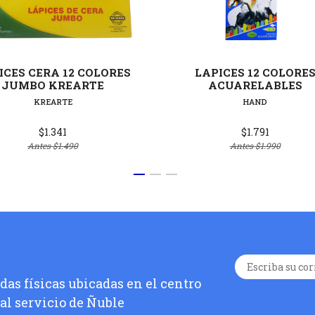
Ver detalles
Ver deta
ICES CERA 12 COLORES
LAPICES 12 COLORE
JUMBO KREARTE
ACUARELABLES
KREARTE
HAND
$1.341
$1.791
Antes
$1.490
Antes
$1.990
as físicas ubicadas en el centro
 al servicio de Ñuble