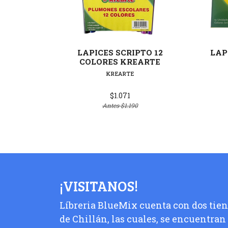
Ver detalles
LAPICES SCRIPTO 12
LAP
COLORES KREARTE
KREARTE
$1.071
Antes
$1.190
¡VISITANOS!
Líbreria BlueMix cuenta con dos tiend
de Chillán, las cuales, se encuentran