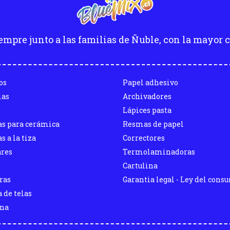
empre junto a las familias de Ñuble, con la mayor c
os
Papel adhesivo
las
Archivadores
Lápices pasta
as para cerámica
Resmas de papel
s a la tiza
Correctores
ares
Termolaminadoras
Cartulina
ras
Garantia legal - Ley del cons
 de telas
ina