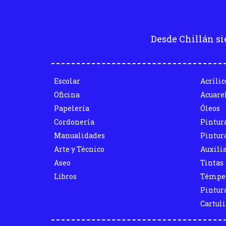
Desde Chillán si
Escolar
Acrílic
Oficina
Acuare
Papelería
Óleos
Cordonería
Pintur
Manualidades
Pintura
Arte y Técnico
Auxili
Aseo
Tintas
Libros
Témpe
Pintura
Cartul