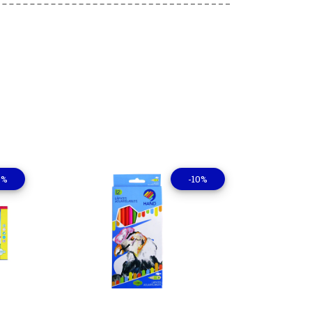
0%
-10%
lles
Ver detalles