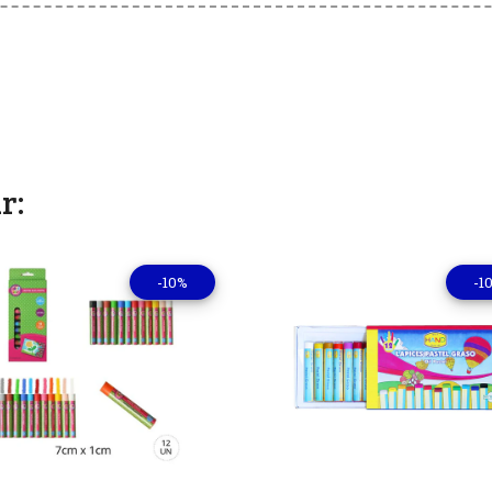
r:
-10%
-1
Ver detalles
Ver deta