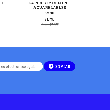
SO
LAPICES 12 COLORES
LAPI
ACUARELABLES
COLORE
HAND
$1.791
Antes
$1.990
ENVIAR