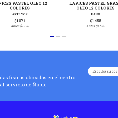
ICES PASTEL OLEO 12
LAPICES PASTEL GRA
COLORES
OLEO 12 COLORES
ARTE TOP
HAND
$1.071
$1.458
Antes
$1.190
Antes
$1.620
as físicas ubicadas en el centro
 al servicio de Ñuble