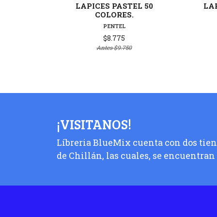
LAPICES PASTEL 50
LAP
COLORES.
PENTEL
$8.775
Antes
$9.750
¡VISITANOS!
Líbreria BlueMix cuenta con dos tiend
de Chillán, las cuales, se encuentran