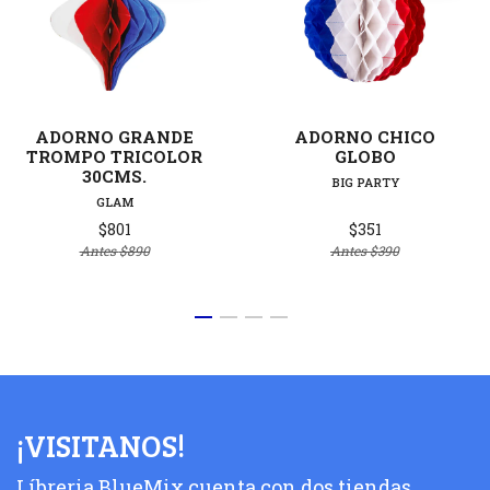
ADORNO GRANDE
ADORNO CHICO
TROMPO TRICOLOR
GLOBO
30CMS.
BIG PARTY
GLAM
$801
$351
Antes
$890
Antes
$390
¡VISITANOS!
Líbreria BlueMix cuenta con dos tiendas