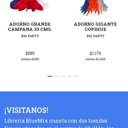
ADORNO GRANDE
ADORNO GIGANTE
CAMPANA 33 CMS.
COPIHUE
BIG PARTY
BIG PARTY
$585
$1.170
Antes
$650
Antes
$1.300
¡VISITANOS!
Líbreria BlueMix cuenta con dos tiendas