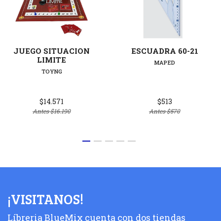
JUEGO SITUACION
ESCUADRA 60-21
LIMITE
MAPED
TOYNG
$14.571
$513
Antes
$16.190
Antes
$570
¡VISITANOS!
Líbreria BlueMix cuenta con dos tiendas