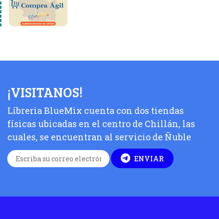
¡VISITANOS!
Líbreria BlueMix cuenta con dos tiendas
físicas ubicadas en el centro de Chillán, las
cuales, se encuentran al servicio de Ñuble
ENVIAR