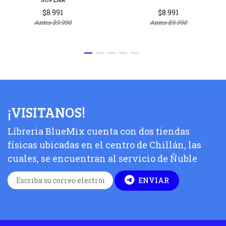
$8.991
$8.991
Antes
$9.990
Antes
$9.990
¡VISITANOS!
Líbreria BlueMix cuenta con dos tiendas
físicas ubicadas en el centro de Chillán, las
cuales, se encuentran al servicio de Ñuble
ENVIAR