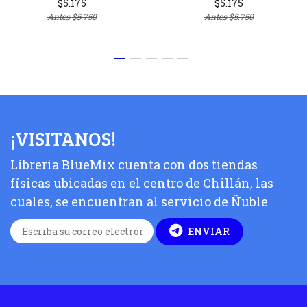
$5.175
$5.175
Antes
$5.750
Antes
$5.750
¡VISITANOS!
Líbreria BlueMix cuenta con dos tiendas
físicas ubicadas en el centro de Chillán, las
cuales, se encuentran al servicio de Ñuble
ENVIAR