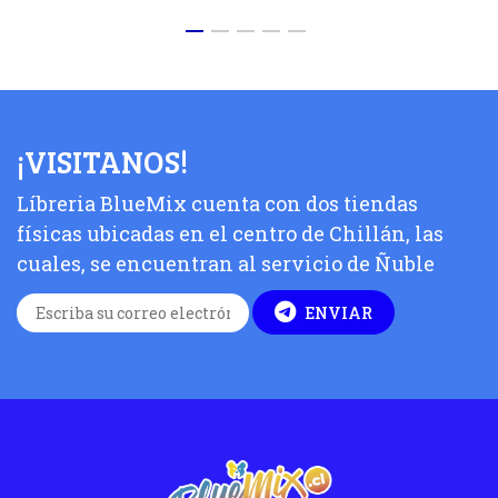
¡VISITANOS!
Líbreria BlueMix cuenta con dos tiendas
físicas ubicadas en el centro de Chillán, las
cuales, se encuentran al servicio de Ñuble
ENVIAR