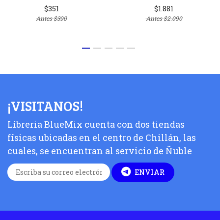
$351
$1.881
Antes
$390
Antes
$2.090
¡VISITANOS!
Líbreria BlueMix cuenta con dos tiendas
físicas ubicadas en el centro de Chillán, las
cuales, se encuentran al servicio de Ñuble
ENVIAR