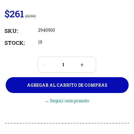
$261
($290)
SKU:
2940900
STOCK:
19
-
+
← Seguir comprando