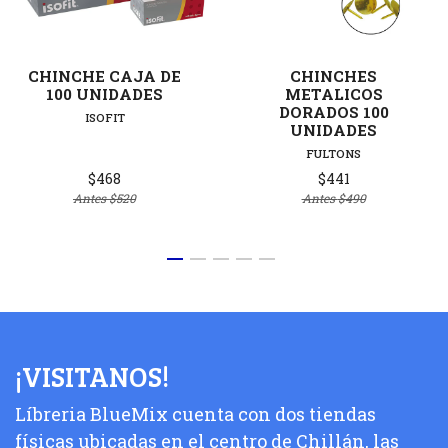
CHINCHE CAJA DE
CHINCHES
100 UNIDADES
METALICOS
DORADOS 100
ISOFIT
UNIDADES
FULTONS
$468
$441
Antes
$520
Antes
$490
¡VISITANOS!
Líbreria BlueMix cuenta con dos tiendas
físicas ubicadas en el centro de Chillán, las