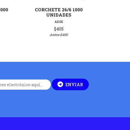
000
CORCHETE 26/6 1000
CORCHE
UNIDADES
10
ADIX
$405
Antes
$450
ENVIAR