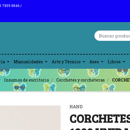
9 7859 8846 /
ría
Manualidades
Arte y Técnico
Aseo
Libros
Insumos de escritorio
Corchetes y corcheteras
CORCHET
HAND
CORCHETES