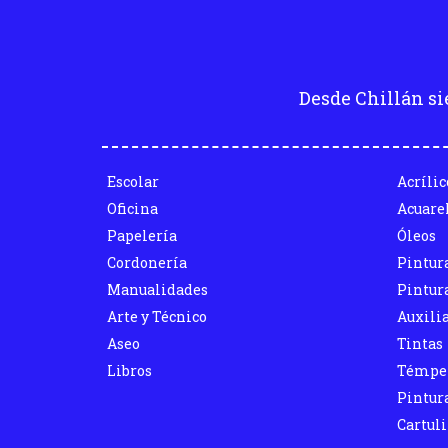
Desde Chillán si
Escolar
Acrílic
Oficina
Acuare
Papelería
Óleos
Cordonería
Pintur
Manualidades
Pintura
Arte y Técnico
Auxili
Aseo
Tintas
Libros
Témpe
Pintura
Cartul