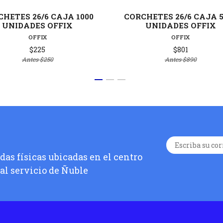
HETES 26/6 CAJA 1000
CORCHETES 26/6 CAJA 5
UNIDADES OFFIX
UNIDADES OFFIX
OFFIX
OFFIX
$225
$801
Antes
$250
Antes
$890
as físicas ubicadas en el centro
 al servicio de Ñuble