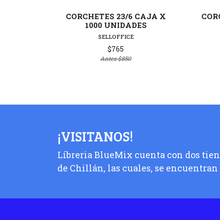
CORCHETES 23/6 CAJA X
CORC
1000 UNIDADES
SELLOFFICE
$765
Antes
$850
¡VISITANOS!
Líbreria BlueMix cuenta con dos tiend
de Chillán, las cuales, se encuentran