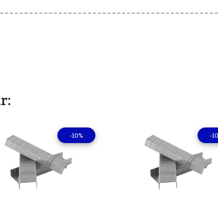
r:
-10%
-1
Ver detalles
Ver deta