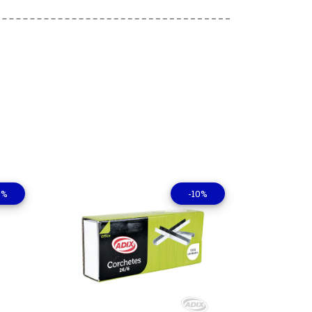
0%
-10%
lles
Ver detalles