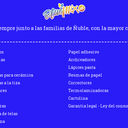
empre junto a las familias de Ñuble, con la mayor c
os
Papel adhesivo
las
Archivadores
Lápices pasta
as para cerámica
Resmas de papel
s a la tiza
Correctores
ares
Termolaminadoras
Cartulina
ras
Garantia legal - Ley del cons
 de telas
ina