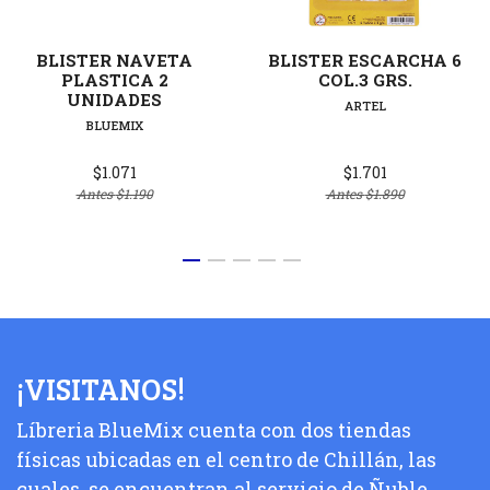
BLISTER NAVETA
BLISTER ESCARCHA 6
PLASTICA 2
COL.3 GRS.
UNIDADES
ARTEL
BLUEMIX
$1.071
$1.701
Antes
$1.190
Antes
$1.890
¡VISITANOS!
Líbreria BlueMix cuenta con dos tiendas
físicas ubicadas en el centro de Chillán, las
cuales, se encuentran al servicio de Ñuble