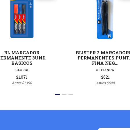
Ver detalles
Ver deta
BL.MARCADOR
BLISTER 2 MARCADOR
PERMANENTE 3UND.
PERMANENTES PUNT
BASICOS
FINA NEG...
GEORGI
OFFIXNEW
$1.071
$621
Antes
$1.190
Antes
$690