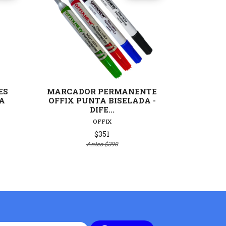
lles
Ver detalles
ES
MARCADOR PERMANENTE
BLISTER
A
OFFIX PUNTA BISELADA -
UNIDADE
DIFE...
OFFIX
$351
Antes
$390