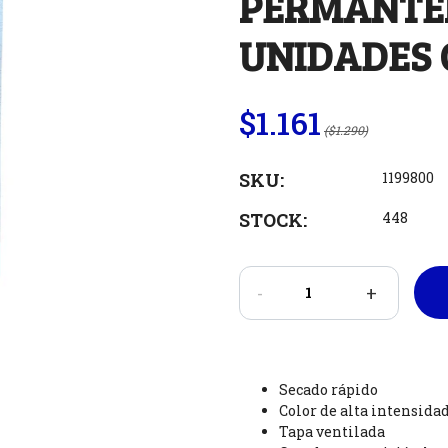
PERMANTEN
UNIDADES 
$1.161
($1.290)
SKU:
1199800
STOCK:
448
-
+
Secado rápido
Color de alta intensida
Tapa ventilada