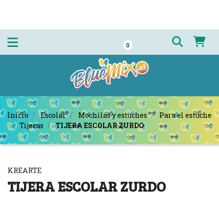
0
Inicio
Escolar
Mochilas y estuches
Para el estuche
Tijeras
TIJERA ESCOLAR ZURDO
KREARTE
TIJERA ESCOLAR ZURDO