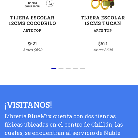
TIJERA ESCOLAR
TIJERA ESCOLAR
12CMS COCODRILO
12CMS TUCÁN
ARTE TOP
ARTE TOP
$621
$621
Antes
$690
Antes
$690
¡VISITANOS!
Líbreria BlueMix cuenta con dos tiendas
físicas ubicadas en el centro de Chillán, las
cuales, se encuentran al servicio de Ñuble