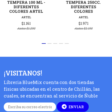
TEMPERA 100 ML -
TEMPERA 250CC.
DIFERENTES
DIFERENTES
COLORES ARTEL
COLORES
ARTEL
ARTEL
$1.161
$1.971
Antes
$1.290
Antes
$2.190
¡VISITANOS!
Líbreria BlueMix cuenta con dos tiendas
físicas ubicadas en el centro de Chillán, las
cuales, se encuentran al servicio de Ñuble
ENVIAR