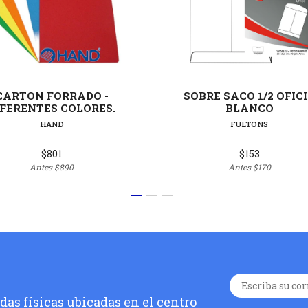
Ver detalles
Ver deta
CARTON FORRADO -
SOBRE SACO 1/2 OFIC
IFERENTES COLORES.
BLANCO
HAND
FULTONS
$801
$153
Antes
$890
Antes
$170
as físicas ubicadas en el centro