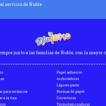
 al servicio de Ñuble
empre junto a las familias de Ñuble, con la mayor c
os
Papel adhesivo
las
Archivadores
Lápices pasta
as para cerámica
Resmas de papel
s a la tiza
Correctores
ares
Termolaminadoras