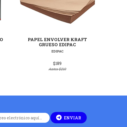
lles
Ver detalles
IO
PAPEL ENVOLVER KRAFT
BLOCK
GRUESO EDIPAC
MATE
EDIPAC
$189
Antes
$210
ENVIAR