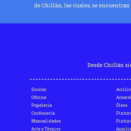
de Chillán, las cuales, se encuentran
Desde Chillán si
Escolar
Acrílic
Oficina
Acuare
Papelería
Óleos
Cordonería
Pintur
Manualidades
Pintura
Arte y Técnico
Auxili