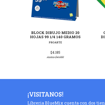
Ver detalles
BLOCK DIBUJO MEDIO 20
HOJAS 99 1/4 140 GRAMOS
D
PROARTE
$4.185
Antes
$4.650
¡VISITANOS!
Líbreria BlueMix cuenta con dos tiend