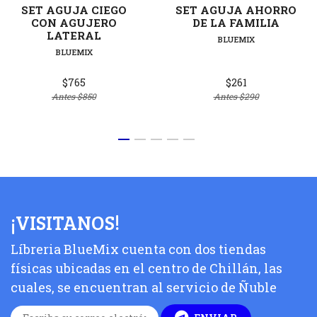
SET AGUJA CIEGO
SET AGUJA AHORRO
CON AGUJERO
DE LA FAMILIA
LATERAL
BLUEMIX
BLUEMIX
$765
$261
Antes
$850
Antes
$290
¡VISITANOS!
Líbreria BlueMix cuenta con dos tiendas
físicas ubicadas en el centro de Chillán, las
cuales, se encuentran al servicio de Ñuble