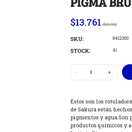
PIGMA BRU
$13.761
($15.290)
SKU:
8412300
STOCK:
41
-
+
Estos son los rotulado
de Sakura están hechos
pigmentos y agua.Son p
productos químicos y a 