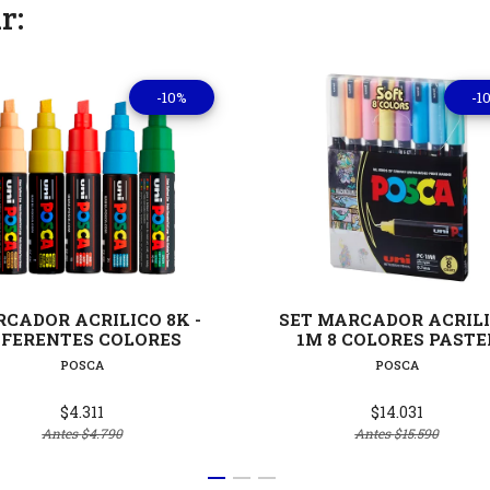
r:
-10%
-1
Ver detalles
Ver deta
CADOR ACRILICO 8K -
SET MARCADOR ACRIL
IFERENTES COLORES
1M 8 COLORES PASTE
POSCA
POSCA
$4.311
$14.031
Antes
$4.790
Antes
$15.590