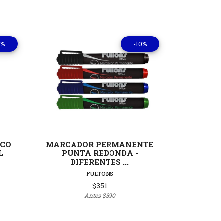
0%
-10%
lles
Ver detalles
ICO
MARCADOR PERMANENTE
MARC
L
PUNTA REDONDA -
SCRI
DIFERENTES ...
FULTONS
$351
Antes
$390