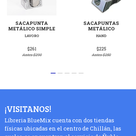
SACAPUNTA
SACAPUNTAS
METÁLICO SIMPLE
METÁLICO
LAVORO
HAND
$261
$225
Antes
$290
Antes
$250
¡VISITANOS!
Líbreria BlueMix cuenta con dos tiendas
físicas ubicadas en el centro de Chillán, las