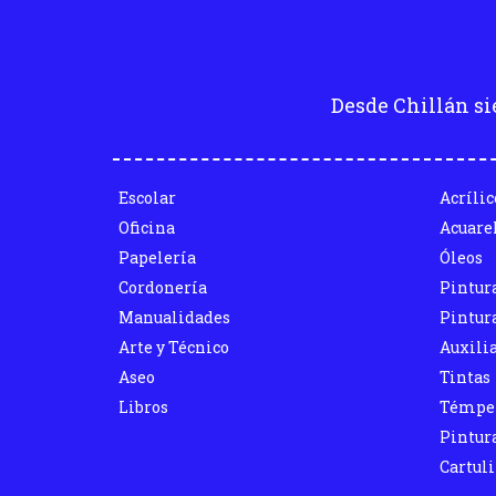
Desde Chillán si
Escolar
Acrílic
Oficina
Acuare
Papelería
Óleos
Cordonería
Pintur
Manualidades
Pintura
Arte y Técnico
Auxili
Aseo
Tintas
Libros
Témpe
Pintura
Cartul