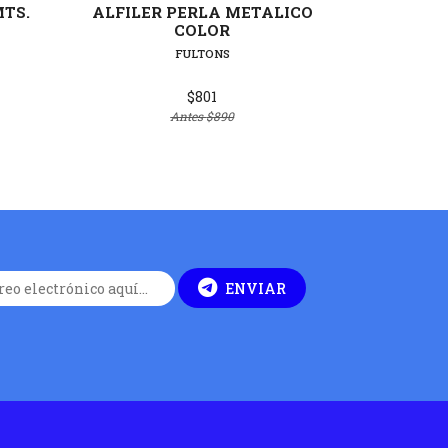
MTS.
ALFILER PERLA METALICO
ALFIL
COLOR
2
FULTONS
$801
Antes
$890
ENVIAR