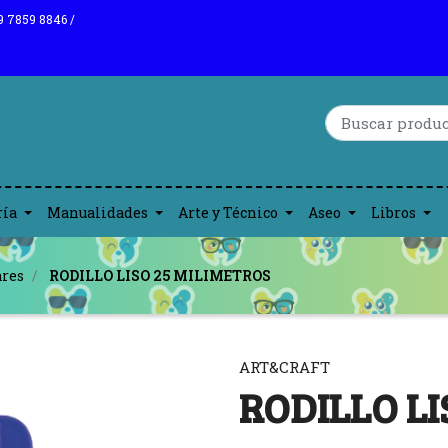
9 7859 8846 /
ría
Manualidades
Arte y Técnico
Aseo
Libros
ares
RODILLO LISO 25 MILIMETROS
ART&CRAFT
RODILLO LI