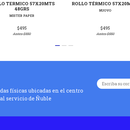
LO TERMICO 57X20MTS
ROLLO TÉRMICO 57X20
48GRS
NUOVO
MISTER PAPER
$495
$495
Antes
$550
Antes
$550
as físicas ubicadas en el centro
 al servicio de Ñuble