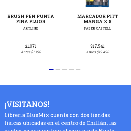
BRUSH PEN PUNTA
MARCADOR PITT
FINA FLUOR
MANGA X 8
ARTLINE
FABER CASTELL
$1.071
$17.541
Antes
$1.190
Antes
$19.490
¡VISITANOS!
Líbreria BlueMix cuenta con dos tiendas
físicas ubicadas en el centro de Chillán, las
cuales, se encuentran al servicio de Ñuble