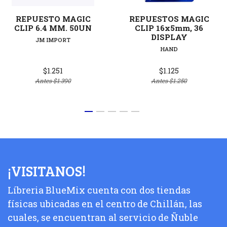
REPUESTO MAGIC
REPUESTOS MAGIC
CLIP 6.4 MM. 50UN
CLIP 16x5mm, 36
DISPLAY
JM IMPORT
HAND
$1.251
$1.125
Antes
$1.390
Antes
$1.250
¡VISITANOS!
Líbreria BlueMix cuenta con dos tiendas
físicas ubicadas en el centro de Chillán, las
cuales, se encuentran al servicio de Ñuble