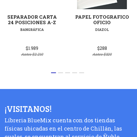
SEPARADOR CARTA
PAPEL FOTOGRAFICO
24 POSICIONES A-Z
OFICIO
BANGRÁFICA
DIAZOL
$1.989
$288
Antes
$2.210
Antes
$320
¡VISITANOS!
Líbreria BlueMix cuenta con dos tiendas
físicas ubicadas en el centro de Chillán, las
cuales, se encuentran al servicio de Ñuble