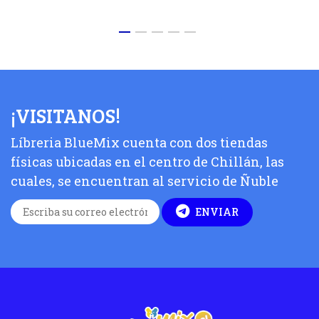
¡VISITANOS!
Líbreria BlueMix cuenta con dos tiendas
físicas ubicadas en el centro de Chillán, las
cuales, se encuentran al servicio de Ñuble
ENVIAR