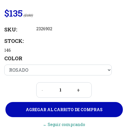
$135
($150)
SKU:
2326902
STOCK:
146
COLOR
-
+
← Seguir comprando