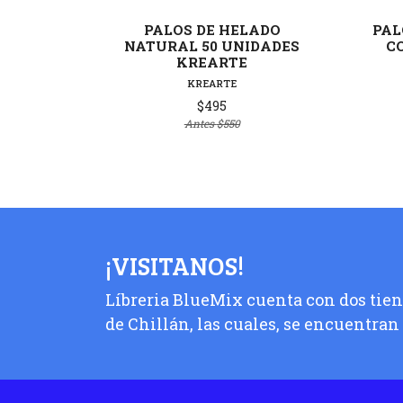
PALOS DE HELADO
PAL
NATURAL 50 UNIDADES
C
KREARTE
KREARTE
$495
Antes
$550
¡VISITANOS!
Líbreria BlueMix cuenta con dos tiend
de Chillán, las cuales, se encuentran