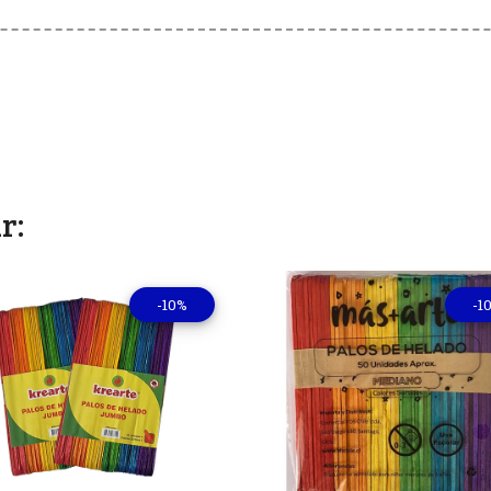
r:
-10%
-1
Ver detalles
Ver deta