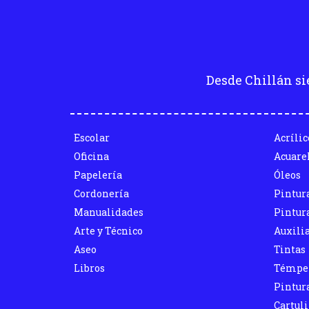
Desde Chillán si
Escolar
Acrílic
Oficina
Acuare
Papelería
Óleos
Cordonería
Pintur
Manualidades
Pintura
Arte y Técnico
Auxili
Aseo
Tintas
Libros
Témpe
Pintura
Cartul