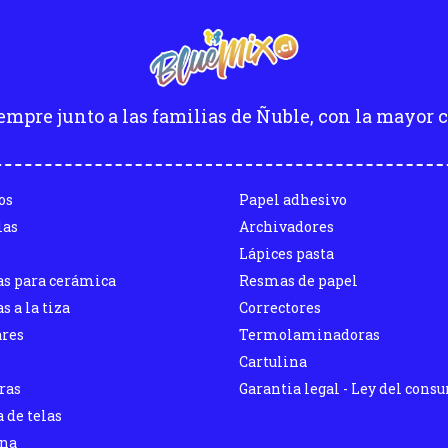
empre junto a las familias de Ñuble, con la mayor c
os
Papel adhesivo
las
Archivadores
Lápices pasta
as para cerámica
Resmas de papel
s a la tiza
Correctores
ares
Termolaminadoras
Cartulina
ras
Garantia legal - Ley del cons
 de telas
ina