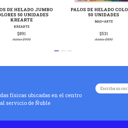
OS DE HELADO JUMBO
PALOS DE HELADO COL
OLORES 50 UNIDADES
50 UNIDADES
KREARTE
MAS+ARTE
KREARTE
$891
$531
Antes
$990
Antes
$590
as físicas ubicadas en el centro
 al servicio de Ñuble