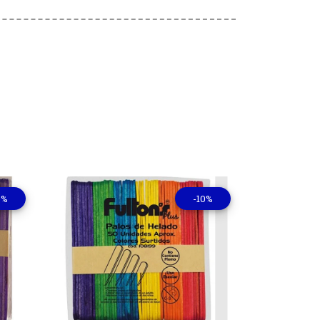
0%
-10%
lles
Ver detalles