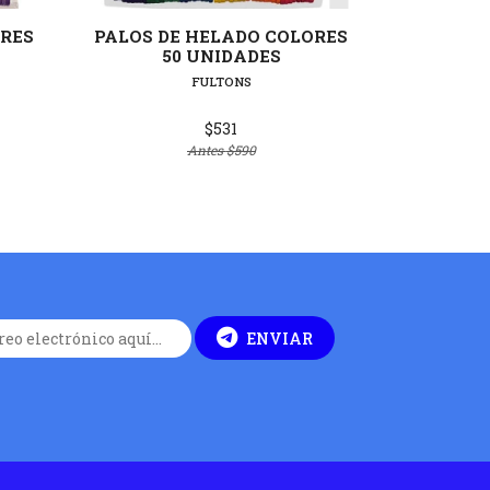
ORES
PALOS DE HELADO COLORES
PALOS 
50 UNIDADES
NATU
FULTONS
$531
Antes
$590
ENVIAR