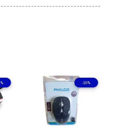
0%
-10%
lles
Ver detalles