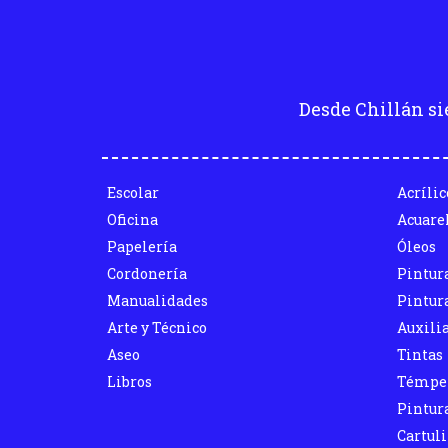
Desde Chillán si
Escolar
Acrílic
Oficina
Acuare
Papelería
Óleos
Cordonería
Pintur
Manualidades
Pintura
Arte y Técnico
Auxili
Aseo
Tintas
Libros
Témpe
Pintura
Cartul