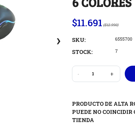
6 COLORES
$11.691
($12.990)
›
SKU:
6555700
STOCK:
7
-
+
PRODUCTO DE ALTA R
PUEDE NO COINCIDIR 
TIENDA