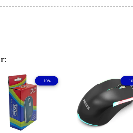
r:
-10%
-1
Ver detalles
Ver deta