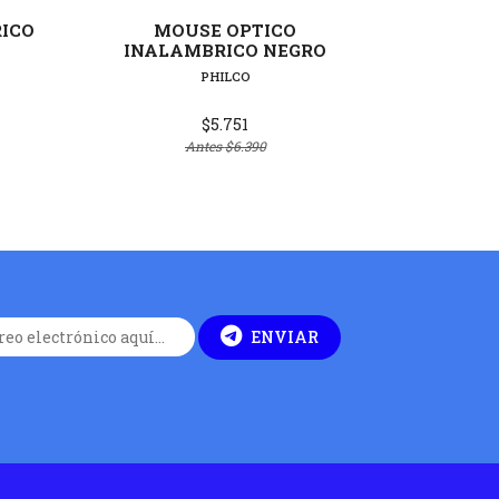
ICO
MOUSE OPTICO
MOU
INALAMBRICO NEGRO
SE
PHILCO
$5.751
Antes
$6.390
ENVIAR