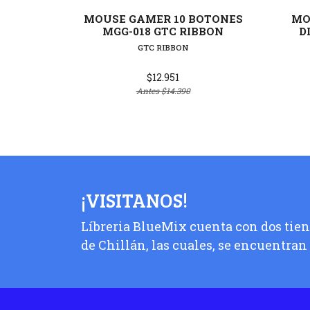
MOUSE GAMER 10 BOTONES
MO
MGG-018 GTC RIBBON
D
GTC RIBBON
$12.951
Antes
$14.390
¡VISITANOS!
Líbreria BlueMix cuenta con dos tiend
de Chillán, las cuales, se encuentran