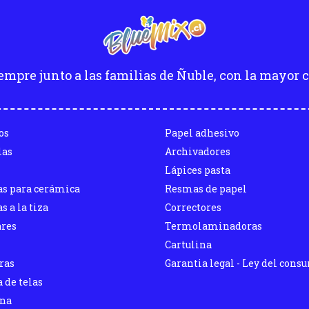
empre junto a las familias de Ñuble, con la mayor c
os
Papel adhesivo
las
Archivadores
Lápices pasta
as para cerámica
Resmas de papel
s a la tiza
Correctores
ares
Termolaminadoras
Cartulina
ras
Garantia legal - Ley del cons
 de telas
ina