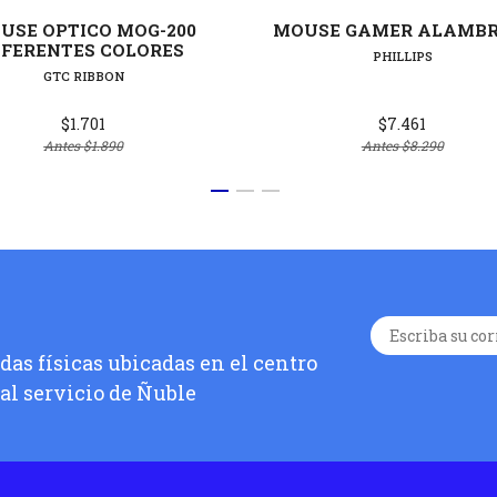
USE OPTICO MOG-200
MOUSE GAMER ALAMBR
IFERENTES COLORES
PHILLIPS
GTC RIBBON
$1.701
$7.461
Antes
$1.890
Antes
$8.290
as físicas ubicadas en el centro
 al servicio de Ñuble