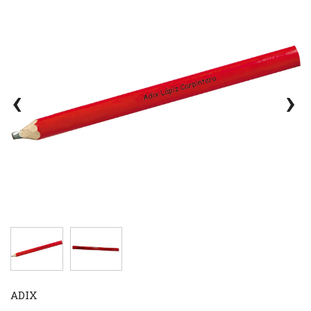
‹
›
ADIX