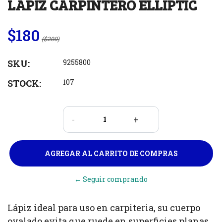
LAPIZ CARPINTERO ELLIPTIC
$180
($200)
SKU:
9255800
STOCK:
107
-
+
← Seguir comprando
Lápiz ideal para uso en carpiteria, su cuerpo
ovalado evita que ruede en superficies planas.