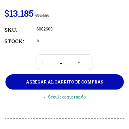
$13.185
($14.650)
SKU:
6082600
STOCK:
6
-
+
← Seguir comprando