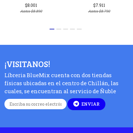
$8.001
$7.911
Antes
$8.890
Antes
$8.790
¡VISITANOS!
Líbreria BlueMix cuenta con dos tiendas
físicas ubicadas en el centro de Chillán, las
cuales, se encuentran al servicio de Ñuble
ENVIAR